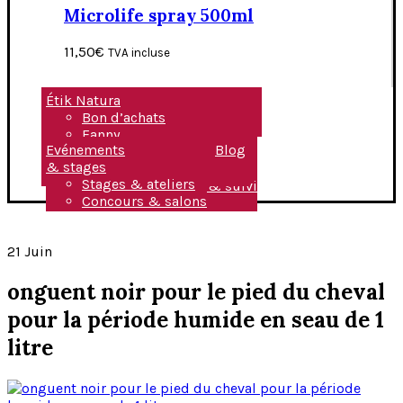
Microlife spray 500ml
11,50
€
TVA incluse
Étik Natura
Bon d’achats
Fanny
Evénements
Blog
Valeurs & éthique
& stages
Des produits naturels
Stages & ateliers
Expertise, conseils & suivi
Concours & salons
Contact & accès
21
Juin
onguent noir pour le pied du cheval
pour la période humide en seau de 1
litre