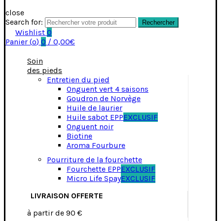
close
Search for:
Rechercher
Wishlist
0
Panier (
o
)
0
/
0,00
€
Soin
des pieds
Entretien du pied
Onguent vert 4 saisons
Goudron de Norvège
Huile de laurier
Huile sabot EPP
EXCLUSIF
Onguent noir
Biotine
Aroma Fourbure
Pourriture de la fourchette
Fourchette EPP
EXCLUSIF
Micro Life Spay
EXCLUSIF
LIVRAISON OFFERTE
à partir de 90 €