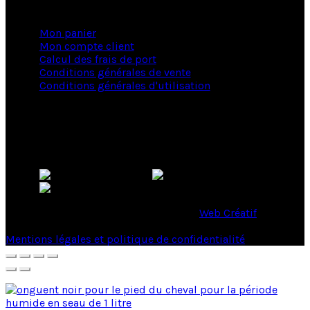
Infos commande
Mon panier
Mon compte client
Calcul des frais de port
Conditions générales de vente
Conditions générales d'utilisation
La boutique Etik Natura
Nous vous répondons du lundi au samedi de 10h à 19h
© 2017 Site internet d'Etik Natura- Par
Web Créatif
- Tous
droits réservés
Mentions légales et politique de confidentialité