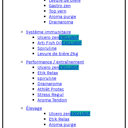
Levure de bière
Gastro zen
Top vern
Aroma purge
Drainaroma
Système immunitaire
Ulcero zen
EXCLUSIF
Arti Fish Oil
EXCLUSIF
Spiruline
Levure de bière 2kg
Performance / entraînement
Ulcero zen
EXCLUSIF
Etik Relax
spirul
ine
Drainaroma
Athlèt Protec
Stress Regul
Aroma Tendon
Élevage
Ulcero zen
EXCLUSIF
Etik Relax
Aroma purge