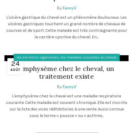
By
FannyV
L'ulcère gastrique du cheval est un phénomène douloureux. Les
ulcères gastriques touchent un grand nombre de chevaux de
courses et de sport. Cette maladie est très contraignante pour
la carrière sportive du cheval. En...
,
les em micro organismes
les maladies courantes du cheval
24
Emphysème chez le cheval, un
AOÛT
traitement existe
By
FannyV
L'emphysème chez le cheval est une maladie respiratoire
courante. Cette maladie est souvent chronique. Elle est inscrite
sur la liste des vices rédhibitoires à une vente. Aussi connue
sous le terme « pousse » ou « asthme...