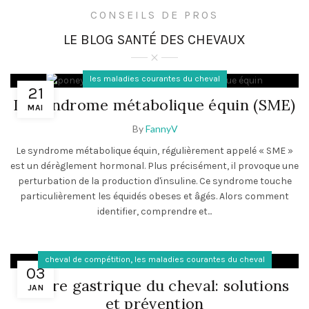
CONSEILS DE PROS
LE BLOG SANTÉ DES CHEVAUX
les maladies courantes du cheval
21
Le syndrome métabolique équin (SME)
MAI
By
FannyV
Le syndrome métabolique équin, régulièrement appelé « SME »
est un dérèglement hormonal. Plus précisément, il provoque une
perturbation de la production d'insuline. Ce syndrome touche
particulièrement les équidés obeses et âgés. Alors comment
identifier, comprendre et...
,
cheval de compétition
les maladies courantes du cheval
03
Ulcère gastrique du cheval: solutions
JAN
et prévention