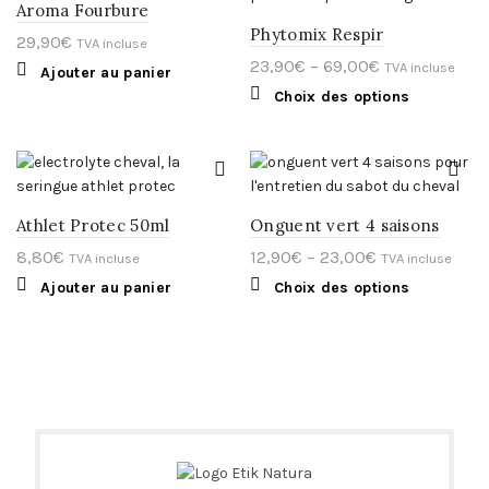
peuvent
Aroma Fourbure
être
Phytomix Respir
choisies
29,90
€
TVA incluse
sur
23,90
€
–
69,00
€
TVA incluse
la
Ajouter au panier
page
Ce
Choix des options
du
produit
produit
a
plusieurs
variations.
Les
options
peuvent
Athlet Protec 50ml
Onguent vert 4 saisons
être
choisies
8,80
€
12,90
€
–
23,00
€
TVA incluse
TVA incluse
sur
Ce
la
Ajouter au panier
Choix des options
produit
page
a
du
plusieurs
produit
variations.
Les
options
peuvent
être
choisies
sur
la