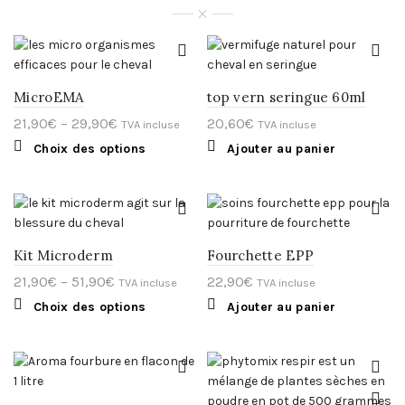
MicroEMA
top vern seringue 60ml
21,90
€
–
29,90
€
20,60
€
TVA incluse
TVA incluse
Ce
Choix des options
Ajouter au panier
produit
a
plusieurs
variations.
Les
options
peuvent
Kit Microderm
Fourchette EPP
être
choisies
21,90
€
–
51,90
€
22,90
€
TVA incluse
TVA incluse
sur
Ce
la
Choix des options
Ajouter au panier
produit
page
a
du
plusieurs
produit
variations.
Les
options