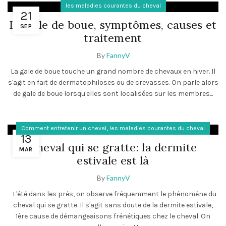
les maladies courantes du cheval
21
La gale de boue, symptômes, causes et
SEP
traitement
By
FannyV
La gale de boue touche un grand nombre de chevaux en hiver. Il
s'agit en fait de dermatophiloses ou de crevasses. On parle alors
de gale de boue lorsqu'elles sont localisées sur les membres...
,
Comment entretenir un cheval
les maladies courantes du cheval
13
Cheval qui se gratte: la dermite
MAR
estivale est là
By
FannyV
L'été dans les prés, on observe fréquemment le phénomène du
cheval qui se gratte. Il s'agit sans doute de la dermite estivale,
1ère cause de démangeaisons frénétiques chez le cheval. On