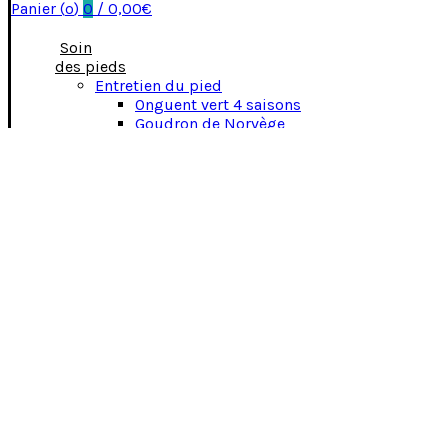
Panier (
o
)
0
/
0,00
€
Soin
des pieds
Entretien du pied
Onguent vert 4 saisons
Goudron de Norvège
Huile de laurier
Huile sabot EPP
EXCLUSIF
Onguent noir
Biotine
Aroma Fourbure
Pourriture de la fourchette
Fourchette EPP
EXCLUSIF
Micro Life Spay
EXCLUSIF
LIVRAISON OFFERTE
à partir de 90 €
SERVICE CLIENT
Lundi au samedi, 10h - 19h