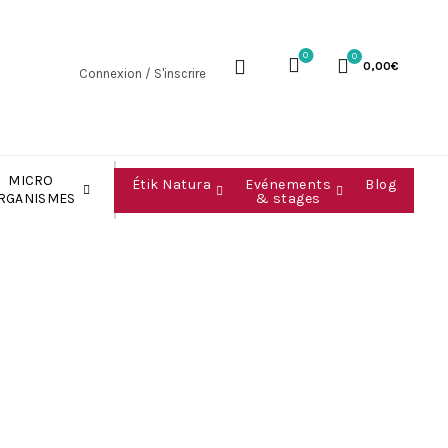
0
0
0,00
€
Connexion / S'inscrire
MICRO
Étik Natura
Evénements
Blog
& stages
RGANISMES