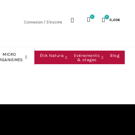
0
0
0,00
€
Connexion / S'inscrire
MICRO
Étik Natura
Evénements
Blog
& stages
RGANISMES