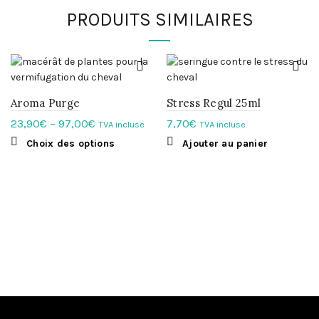
PRODUITS SIMILAIRES
Aroma Purge
Stress Regul 25ml
23,90
€
–
97,00
€
7,70
€
TVA incluse
TVA incluse
Ce
Choix des options
Ajouter au panier
produit
a
plusieurs
variations.
Les
options
peuvent
être
choisies
sur
la
page
du
produit