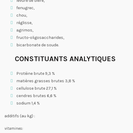
levure de bière,
fenugrec,
chou,
réglisse,
agrimos,
fructo-oligosaccharides,
bicarbonate de soude.
CONSTITUANTS ANALYTIQUES
Protéine brute 9,3 %
matières grasses brutes 3,8 %
cellulose brute 27,1 %
cendres brutes 6,6 %
sodium 1,4 %
additifs (au kg) :
vitamines: