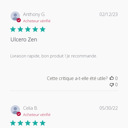
Date
Anthony G.
02/12/23
de
Acheteur vérifié
publi
Ulcero Zen
Livraison rapide, bon produit ! Je recommande.
Cette critique a-t-elle été utile?
0
0
Date
Celia B.
05/30/22
de
Acheteur vérifié
publi