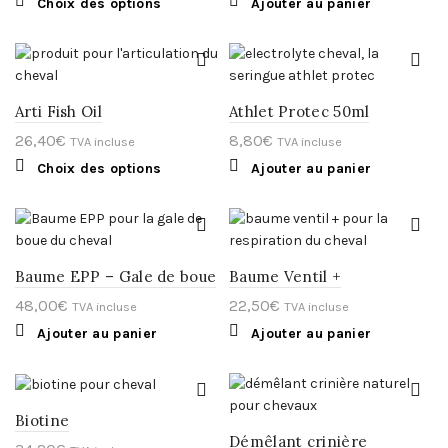
Ce
Choix des options
Ajouter au panier
produit
a
plusieurs
variations.
Les
options
Arti Fish Oil
Athlet Protec 50ml
peuvent
être
26,40
€
8,80
€
TVA incluse
TVA incluse
choisies
sur
Ce
Choix des options
Ajouter au panier
la
produit
page
a
du
plusieurs
produit
variations.
Les
options
Baume EPP – Gale de boue
Baume Ventil +
peuvent
être
48,00
€
22,50
€
TVA incluse
TVA incluse
choisies
sur
Ajouter au panier
Ajouter au panier
la
page
du
produit
Biotine
Démêlant crinière