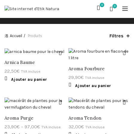
0
0
Filtres
Accueil
Produits
Arnica Baume
Aroma Fourbure
22,50
€
TVA incluse
29,90
€
TVA incluse
Ajouter au panier
Ajouter au panier
Aroma Purge
Aroma Tendon
23,90
€
–
97,00
€
32,00
€
TVA incluse
TVA incluse